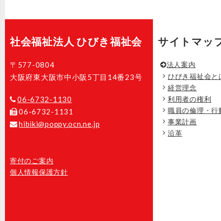
社会福祉法人 ひびき福祉会
サイトマッ
〒577-0804
法人案内
ひびき福祉会と
大阪府東大阪市中小阪5丁目14番23号
経営理念
06-6732-1130
利用者の権利
職員の倫理・行
06-6732-1131
事業計画
hibiki@poppy.ocn.ne.jp
沿革
寄付のご案内
個人情報保護方針